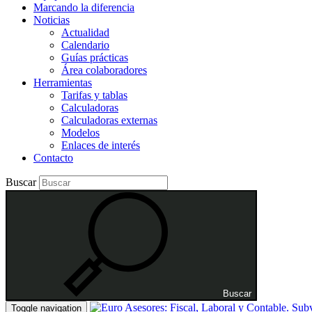
Marcando la diferencia
Noticias
Actualidad
Calendario
Guías prácticas
Área colaboradores
Herramientas
Tarifas y tablas
Calculadoras
Calculadoras externas
Modelos
Enlaces de interés
Contacto
Buscar
Buscar
Toggle navigation