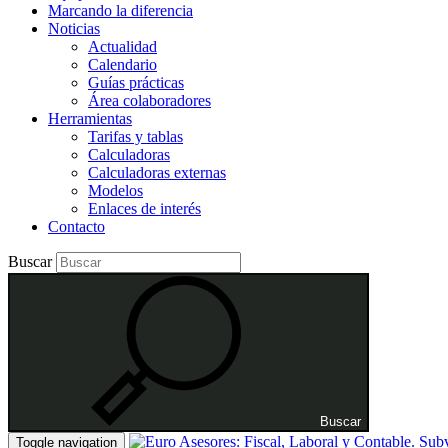
Marcando la diferencia
Noticias
Actualidad
Calendario
Guías prácticas
Área colaboradores
Herramientas
Tarifas y tablas
Calculadoras
Calculadoras externas
Modelos
Enlaces de interés
Contacto
Buscar
Buscar
Toggle navigation