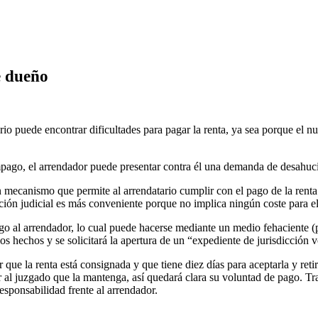
e dueño
rio puede encontrar dificultades para pagar la renta, ya sea porque el 
 impago, el arrendador puede presentar contra él una demanda de desahuci
, un mecanismo que permite al arrendatario cumplir con el pago de la ren
ión judicial es más conveniente porque no implica ningún coste para el
ago al arrendador, lo cual puede hacerse mediante un medio fehaciente (
s hechos y se solicitará la apertura de un “expediente de jurisdicción v
ue la renta está consignada y que tiene diez días para aceptarla y retir
 al juzgado que la mantenga, así quedará clara su voluntad de pago. Tras
esponsabilidad frente al arrendador.