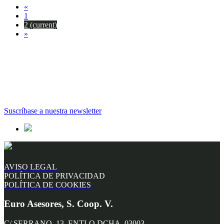
«
1
2
(current)
»
Suscríbase a nuestra newsletter
AVISO LEGAL
POLÍTICA DE PRIVACIDAD
POLÍTICA DE COOKIES
Euro Asesores, S. Coop. V.
C/ SERRANO, 13. ENTLO DCHA. 03003