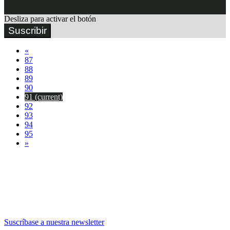
Desliza para activar el botón
Suscribir
«
87
88
89
90
91
(current)
92
93
94
95
»
Suscríbase a nuestra newsletter