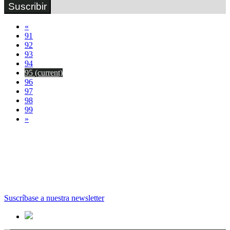
Suscribir
«
91
92
93
94
95
(current)
96
97
98
99
»
Suscríbase a nuestra newsletter